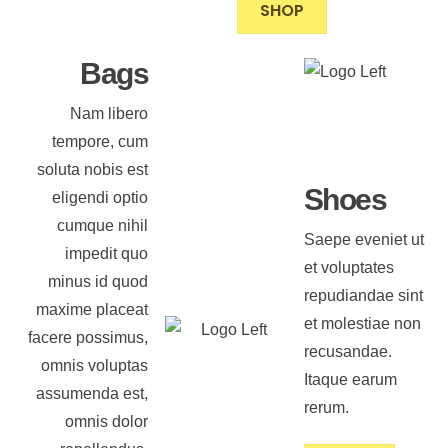
SHOP
Bags
Nam libero
tempore, cum
soluta nobis est
Shoes
eligendi optio
cumque nihil
Saepe eveniet ut
impedit quo
et voluptates
minus id quod
repudiandae sint
maxime placeat
et molestiae non
facere possimus,
recusandae.
omnis voluptas
Itaque earum
assumenda est,
rerum.
omnis dolor