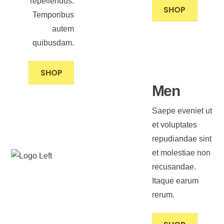
repellendus.
SHOP
Temporibus
autem
quibusdam.
SHOP
Men
Saepe eveniet ut
et voluptates
repudiandae sint
et molestiae non
recusandae.
Itaque earum
rerum.